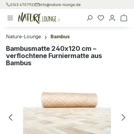
0163 4707922
info@nature-lounge.de
Zum Hauptinhalt springen
War
Nature-Lounge
Bambus
Bambusmatte 240x120 cm –
verflochtene Furniermatte aus
Bambus
Bildergalerie überspringen