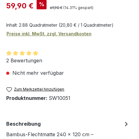
Verkaufspreis:
%
59,90 €
Regulärer Preis:
69,90 €
(14.31% gespart)
Inhalt:
2.88 Quadratmeter
(20,80 € / 1 Quadratmeter)
Preise inkl. MwSt. zzgl. Versandkosten
Durchschnittliche Bewertung von 5 von 5 Sternen
2 Bewertungen
Nicht mehr verfügbar
Zum Merkzettel hinzufügen
Produktnummer:
SW10051
Beschreibung
Bambus-Flechtmatte 240 × 120 cm –