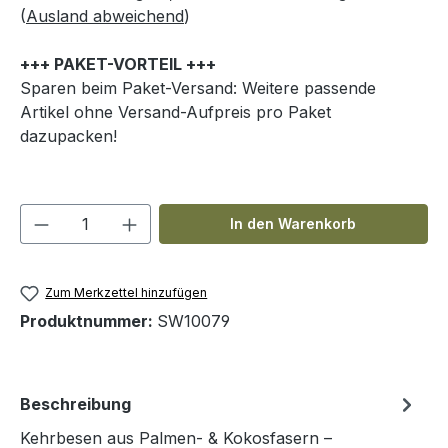
(
Ausland abweichend
)
+++ PAKET-VORTEIL +++
Sparen beim Paket-Versand: Weitere passende
Artikel ohne Versand-Aufpreis pro Paket
dazupacken!
Produkt Anzahl: Gib den gewünschten We
In den Warenkorb
Zum Merkzettel hinzufügen
Produktnummer:
SW10079
Beschreibung
Kehrbesen aus Palmen- & Kokosfasern –