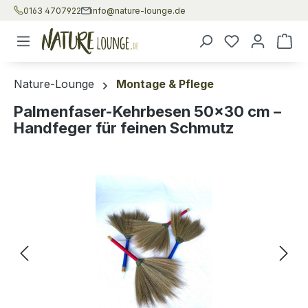
0163 4707922
info@nature-lounge.de
Zum Hauptinhalt springen
War
Nature-Lounge
Montage & Pflege
Palmenfaser-Kehrbesen 50×30 cm –
Handfeger für feinen Schmutz
Bildergalerie überspringen