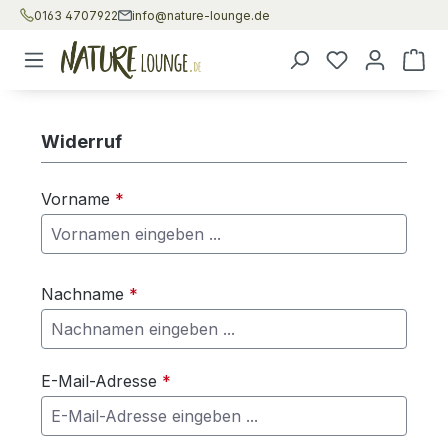
0163 4707922
info@nature-lounge.de
Zum Hauptinhalt springen
War
Widerruf
Vorname
*
Nachname
*
E-Mail-Adresse
*