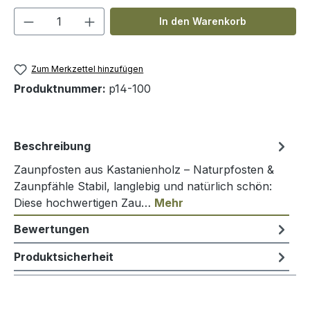
Produkt Anzahl: Gib den gewünschten We
In den Warenkorb
Zum Merkzettel hinzufügen
Produktnummer:
p14-100
Beschreibung
Zaunpfosten aus Kastanienholz – Naturpfosten &
Zaunpfähle Stabil, langlebig und natürlich schön:
Diese hochwertigen Zau…
Mehr
Bewertungen
Produktsicherheit