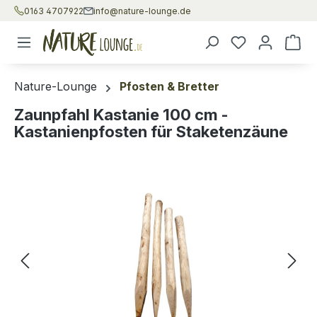
0163 4707922
info@nature-lounge.de
Zum Hauptinhalt springen
War
Nature-Lounge
Pfosten & Bretter
Zaunpfahl Kastanie 100 cm -
Kastanienpfosten für Staketenzäune
Bildergalerie überspringen