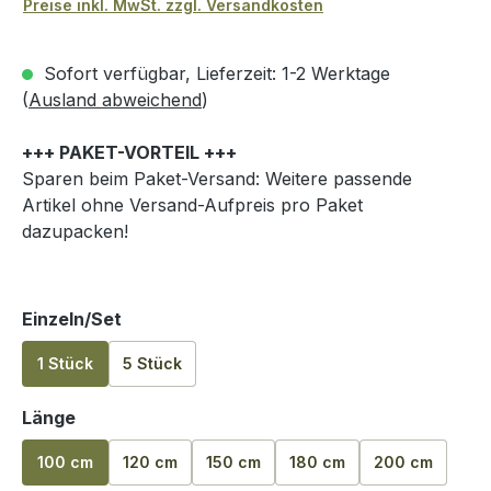
Preise inkl. MwSt. zzgl. Versandkosten
Sofort verfügbar, Lieferzeit: 1-2 Werktage
(
Ausland abweichend
)
+++ PAKET-VORTEIL +++
Sparen beim Paket-Versand: Weitere passende
Artikel ohne Versand-Aufpreis pro Paket
dazupacken!
auswählen
Einzeln/Set
1 Stück
5 Stück
auswählen
Länge
100 cm
120 cm
150 cm
180 cm
200 cm