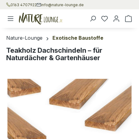
0163 4707922
info@nature-lounge.de
Zum Hauptinhalt springen
War
Nature-Lounge
Exotische Baustoffe
Teakholz Dachschindeln – für
Naturdächer & Gartenhäuser
Bildergalerie überspringen