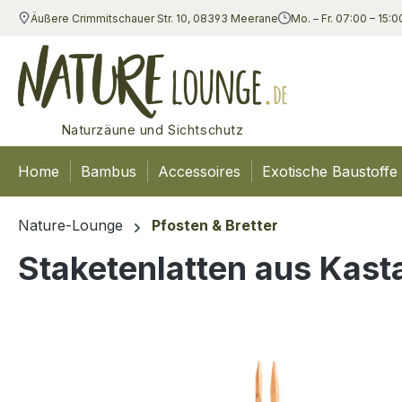
Äußere Crimmitschauer Str. 10, 08393 Meerane
Mo. – Fr. 07:00 – 15:0
m Hauptinhalt springen
Zur Suche springen
Zur Hauptnavigation springen
Naturzäune und Sichtschutz
Home
Bambus
Accessoires
Exotische Baustoffe
Nature-Lounge
Pfosten & Bretter
Staketenlatten aus Kast
Bildergalerie überspringen