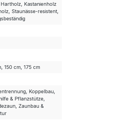
, Hartholz, Kastanienholz
holz, Staunässe-resistent,
gsbeständig
m, 150 cm, 175 cm
entrennung, Koppelbau,
lfe & Pflanzstütze,
dezaun, Zaunbau &
tur