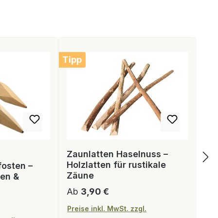
Tipp
Zaunlatten Haselnuss –
Holzlatten für rustikale
fosten –
Zäune
zen &
Regulärer Preis:
Ab
3,90 €
Preise inkl. MwSt. zzgl.