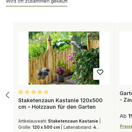
Wird oft zusammen gekauft
Produktgalerie überspringen
Gart
- Za
Staketenzaun Kastanie 120x500
cm – Holzzaun für den Garten
Regul
Ab
1
Artikelauswahl:
Staketenzaun Kastanie
|
Preise
Größe:
120 x 500 cm
|
Lattenabstand:
4-5