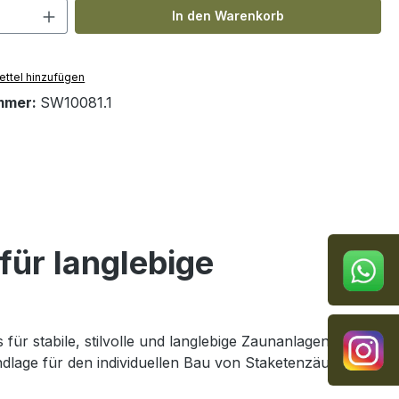
 Anzahl: Gib den gewünschten Wert ein 
In den Warenkorb
ttel hinzufügen
mmer:
SW10081.1
für langlebige
für stabile, stilvolle und langlebige Zaunanlagen.
undlage für den individuellen Bau von Staketenzäunen,