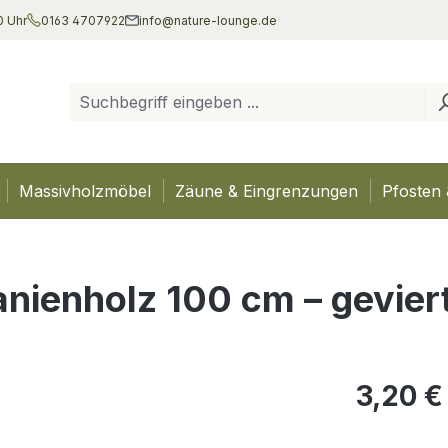
0 Uhr
0163 4707922
info@nature-lounge.de
Massivholzmöbel
Zäune & Eingrenzungen
Pfosten 
anienholz 100 cm – gevier
Regulärer Pr
3,20 €