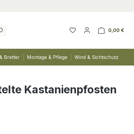
0,00 €
Ware
& Bretter
Montage & Pflege
Wind & Sichtschutz
telte Kastanienpfosten
eis: