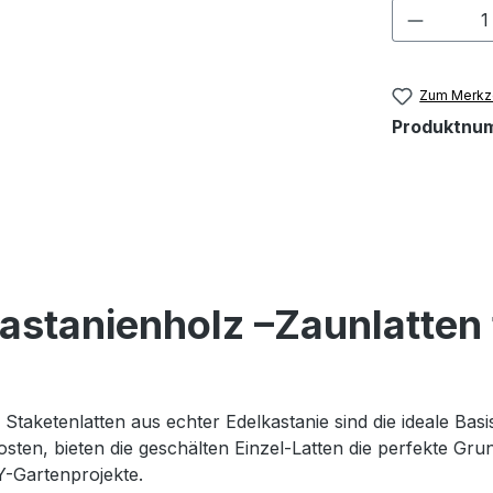
Produkt
Zum Merkze
Produktnu
astanienholz –Zaunlatten 
taketenlatten aus echter Edelkastanie sind die ideale Basis 
osten, bieten die geschälten Einzel-Latten die perfekte Gr
Y-Gartenprojekte.