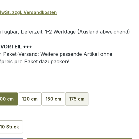
 MwSt. zzgl. Versandkosten
fügbar, Lieferzeit: 1-2 Werktage (
Ausland abweichend
)
-VORTEIL +++
 Paket-Versand: Weitere passende Artikel ohne
preis pro Paket dazupacken!
hlen
100 cm
120 cm
150 cm
175 cm
(Diese Option ist zurzeit nicht ve
auswählen
10 Stück