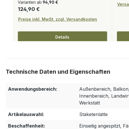
cm
Varianten ab
94,90 €
Versa
Regulärer Preis:
124,90 €
Preise inkl. MwSt. zzgl. Versandkosten
Details
Anwendungsbereich:
Außenbereich, Balkon,
Innenbereich, Landwirt
Werkstatt
Artikelauswahl:
Staketenlatte
Beschaffenheit:
Einseitig angespitzt, Fä