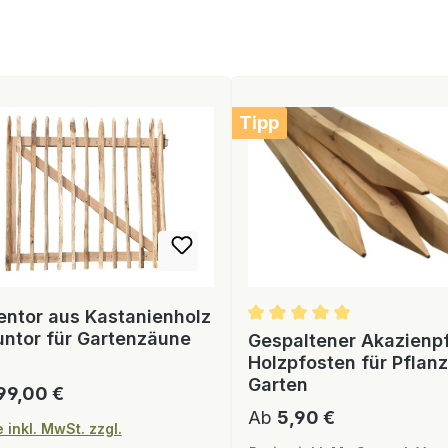
Tipp
entor aus Kastanienholz
untor für Gartenzäune
Gespaltener Akazienp
Holzpfosten für Pflan
Garten
ärer Preis:
99,00 €
Regulärer Preis:
Ab
5,90 €
 inkl. MwSt. zzgl.