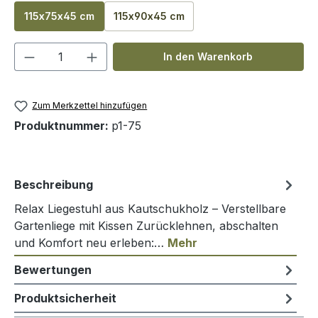
115x75x45 cm
115x90x45 cm
Produkt Anzahl: Gib den gewünschten We
In den Warenkorb
Zum Merkzettel hinzufügen
Produktnummer:
p1-75
Beschreibung
Relax Liegestuhl aus Kautschukholz – Verstellbare
Gartenliege mit Kissen Zurücklehnen, abschalten
und Komfort neu erleben:…
Mehr
Bewertungen
Produktsicherheit