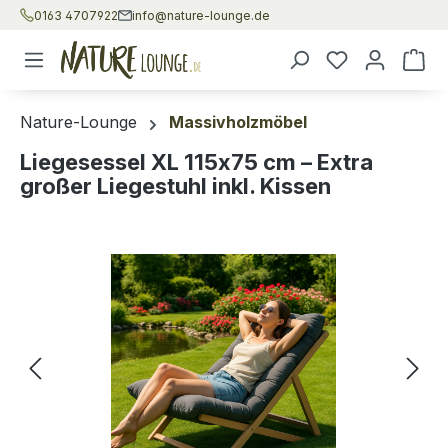
0163 4707922
info@nature-lounge.de
Zum Hauptinhalt springen
War
Nature-Lounge
Massivholzmöbel
Liegesessel XL 115x75 cm – Extra
großer Liegestuhl inkl. Kissen
Bildergalerie überspringen