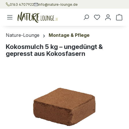
0163 4707922
info@nature-lounge.de
Zum Hauptinhalt springen
War
Nature-Lounge
Montage & Pflege
Kokosmulch 5 kg – ungedüngt &
gepresst aus Kokosfasern
Bildergalerie überspringen