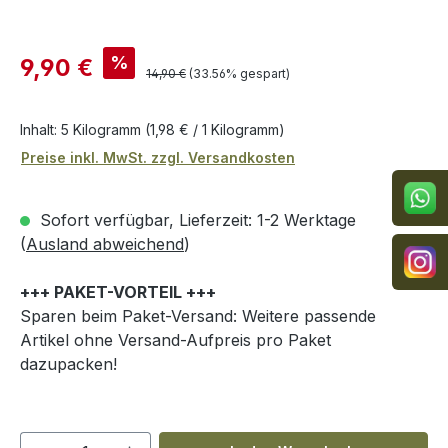
Verkaufspreis:
%
9,90 €
Regulärer Preis:
14,90 €
(33.56% gespart)
Inhalt:
5 Kilogramm
(1,98 € / 1 Kilogramm)
Preise inkl. MwSt. zzgl. Versandkosten
Sofort verfügbar, Lieferzeit: 1-2 Werktage
(
Ausland abweichend
)
+++ PAKET-VORTEIL +++
Sparen beim Paket-Versand: Weitere passende
Artikel ohne Versand-Aufpreis pro Paket
dazupacken!
Produkt Anzahl: Gib den gewünschten We