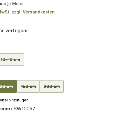
nde(r) Meter
 MwSt. zzgl. Versandkosten
r verfügbar
ählen
10x10 cm
tion ist zurzeit nicht verfügbar.)
(Diese Option ist zurzeit nicht verfügbar.)
ählen
100 cm
150 cm
200 cm
ion ist zurzeit nicht verfügbar.)
(Diese Option ist zurzeit nicht verfügbar.)
(Diese Option ist zurzeit nicht verfügbar.)
(Diese Option ist zurzeit nicht verfügbar.)
ttel hinzufügen
mmer:
SW10057