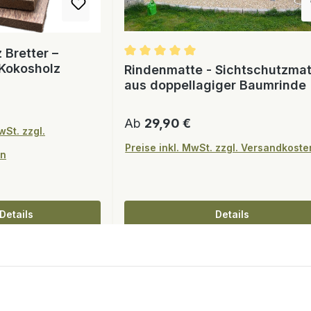
 Bretter –
Kokosholz
Rindenmatte - Sichtschutzma
aus doppellagiger Baumrinde
eis:
Regulärer Preis:
Ab
29,90 €
wSt. zzgl.
Preise inkl. MwSt. zzgl. Versandkoste
en
Details
Details