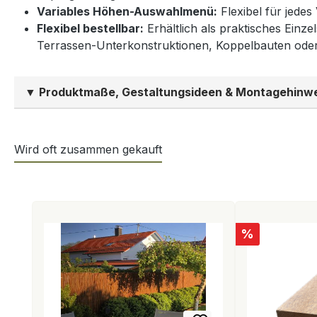
Variables Höhen-Auswahlmenü:
Flexibel für jedes
Flexibel bestellbar:
Erhältlich als praktisches Einz
Terrassen-Unterkonstruktionen, Koppelbauten oder 
▼ Produktmaße, Gestaltungsideen & Montagehinw
Wird oft zusammen gekauft
Produktgalerie überspringen
Rabatt
%