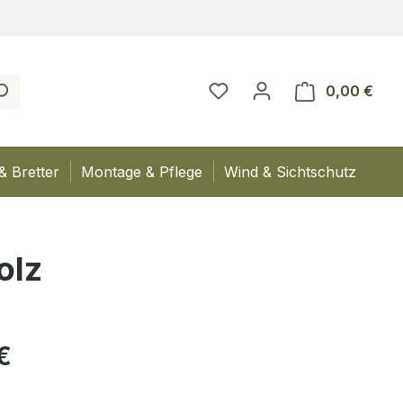
0,00 €
Ware
& Bretter
Montage & Pflege
Wind & Sichtschutz
olz
eis:
€