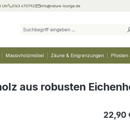
0 Uhr
0163 4707922
info@nature-lounge.de
Massivholzmöbel
Zäune & Eingrenzungen
Pfosten 
holz aus robusten Eichenh
Regulärer Pr
22,90 