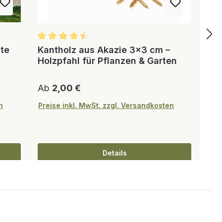
tte
Kantholz aus Akazie 3×3 cm –
Holzpfahl für Pflanzen & Garten
Regulärer Preis:
Ab
2,00 €
n
Preise inkl. MwSt. zzgl. Versandkosten
Details