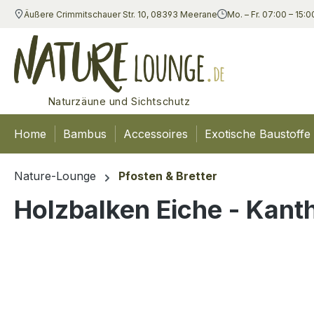
Äußere Crimmitschauer Str. 10, 08393 Meerane
Mo. – Fr. 07:00 – 15:0
m Hauptinhalt springen
Zur Suche springen
Zur Hauptnavigation springen
Naturzäune und Sichtschutz
Home
Bambus
Accessoires
Exotische Baustoffe
Nature-Lounge
Pfosten & Bretter
Holzbalken Eiche - Kant
Bildergalerie überspringen