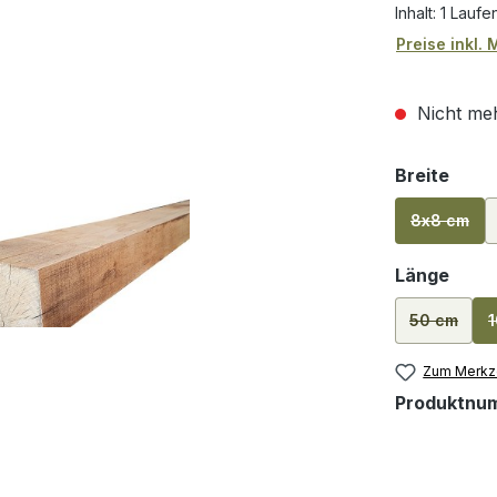
Inhalt:
1 Laufe
Preise inkl.
Nicht meh
ausw
Breite
8x8 cm
(Diese Op
ausw
Länge
50 cm
(Diese Opt
Zum Merkze
Produktnu