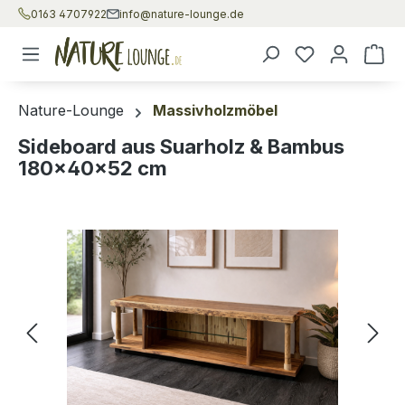
0163 4707922
info@nature-lounge.de
Zum Hauptinhalt springen
War
Nature-Lounge
Massivholzmöbel
Sideboard aus Suarholz & Bambus
180×40×52 cm
Bildergalerie überspringen