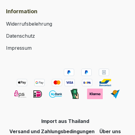
Information
Widerrufsbelehrung
Datenschutz
Impressum
Import aus Thailand
Versand und Zahlungsbedingungen
Über uns