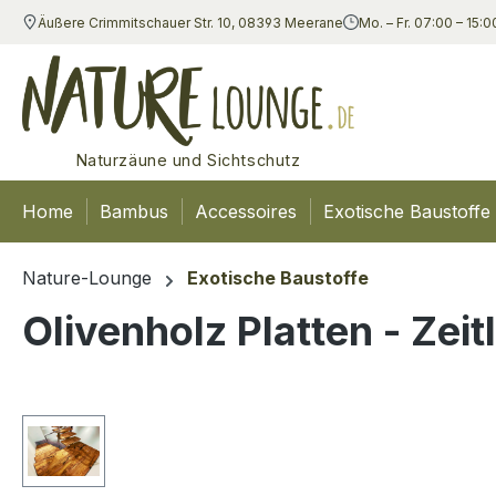
Äußere Crimmitschauer Str. 10, 08393 Meerane
Mo. – Fr. 07:00 – 15:0
m Hauptinhalt springen
Zur Suche springen
Zur Hauptnavigation springen
Naturzäune und Sichtschutz
Home
Bambus
Accessoires
Exotische Baustoffe
Nature-Lounge
Exotische Baustoffe
Olivenholz Platten - Ze
Bildergalerie überspringen