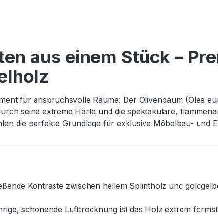
tten aus einem Stück – Pr
elholz
ement für anspruchsvolle Räume: Der Olivenbaum (Olea eur
 durch seine extreme Härte und die spektakuläre, flammena
hlen die perfekte Grundlage für exklusive Möbelbau- und E
eßende Kontraste zwischen hellem Splintholz und goldgelb
rige, schonende Lufttrocknung ist das Holz extrem formstab