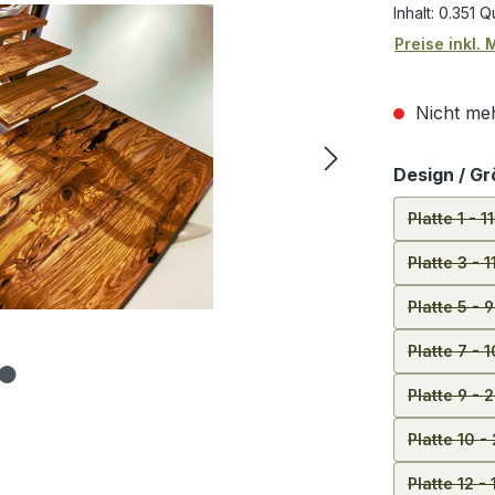
Inhalt:
0.351 
Preise inkl.
Nicht meh
Design / G
Platte 1 - 
Platte 3 -
Platte 5 -
Platte 7 - 
Platte 9 -
Platte 10 
Platte 12 -