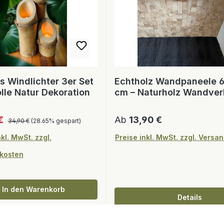
 Windlichter 3er Set
Echtholz Wandpaneele 6
olle Natur Dekoration
cm – Naturholz Wandver
Regulärer Preis:
spreis:
Regulärer Preis:
 €
Ab
13,90 €
34,90 €
(28.65% gespart)
nkl. MwSt. zzgl.
Preise inkl. MwSt. zzgl. Versa
kosten
In den Warenkorb
Details