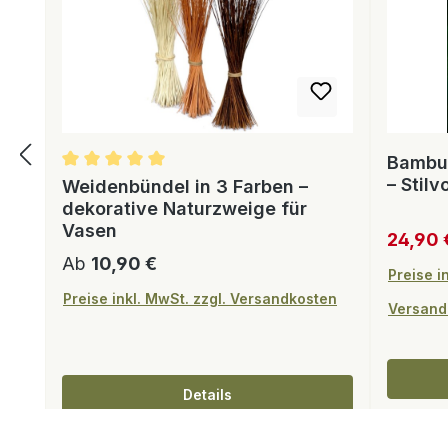
Bambus
– Stilv
Weidenbündel in 3 Farben –
dekorative Naturzweige für
Vasen
Verkauf
24,90
Regulärer Preis:
Ab
10,90 €
Preise i
Preise inkl. MwSt. zzgl. Versandkosten
Versand
Details