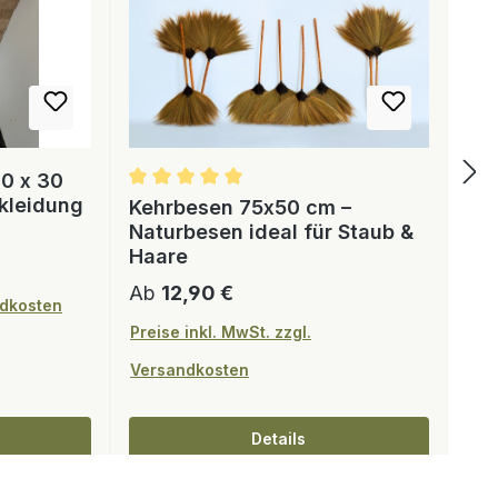
0 x 30
kleidung
Kehrbesen 75x50 cm –
Naturbesen ideal für Staub &
Haare
Regulärer Preis:
Ab
12,90 €
ndkosten
Preise inkl. MwSt. zzgl.
Versandkosten
Details