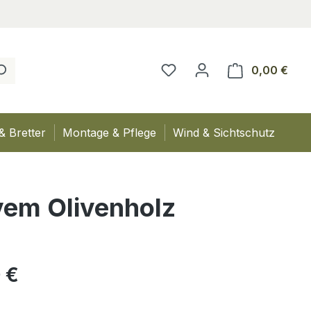
0,00 €
Ware
& Bretter
Montage & Pflege
Wind & Sichtschutz
ivem Olivenholz
eis:
 €