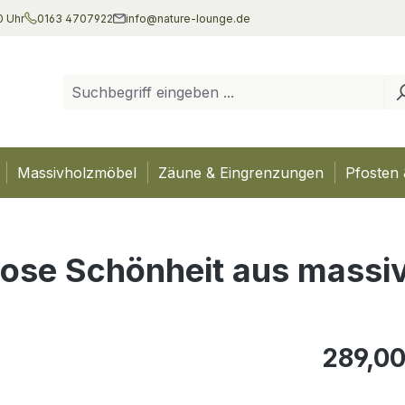
0 Uhr
0163 4707922
info@nature-lounge.de
Massivholzmöbel
Zäune & Eingrenzungen
Pfosten 
itlose Schönheit aus mass
Regulärer Pr
289,00