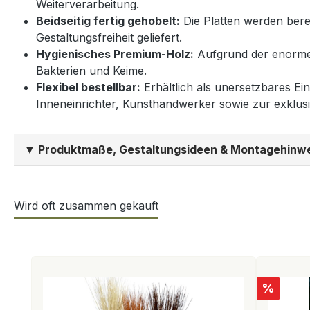
Weiterverarbeitung.
Beidseitig fertig gehobelt:
Die Platten werden berei
Gestaltungsfreiheit geliefert.
Hygienisches Premium-Holz:
Aufgrund der enormen
Bakterien und Keime.
Flexibel bestellbar:
Erhältlich als unersetzbares Ein
Inneneinrichter, Kunsthandwerker sowie zur exklus
▼ Produktmaße, Gestaltungsideen & Montagehinw
Wird oft zusammen gekauft
Produktgalerie überspringen
Rabatt
%