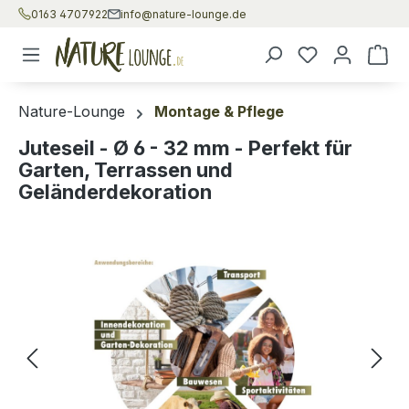
0163 4707922
info@nature-lounge.de
Zum Hauptinhalt springen
War
Nature-Lounge
Montage & Pflege
Juteseil - Ø 6 - 32 mm - Perfekt für
Garten, Terrassen und
Geländerdekoration
Bildergalerie überspringen