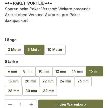
+++ PAKET-VORTEIL +++
Sparen beim Paket-Versand: Weitere passende
Artikel ohne Versand-Aufpreis pro Paket
dazupacken!
auswählen
Länge
3 Meter
5 Meter
10 Meter
auswählen
Stärke
6 mm
8 mm
10 mm
12 mm
14 mm
16 mm
18 mm
20 mm
22 mm
24 mm
26 mm
28 mm
30 mm
32 mm
Produkt Anzahl: Gib den gewünschten We
In den Warenkorb