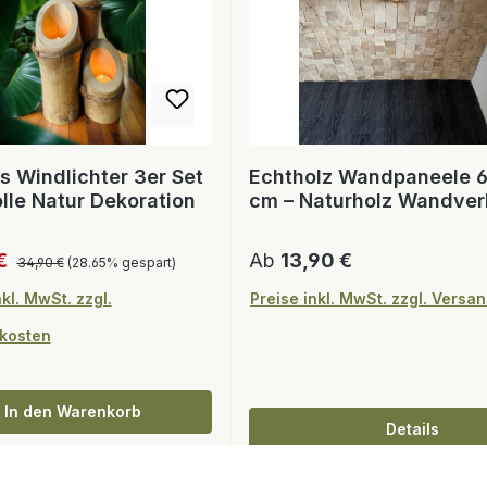
 Windlichter 3er Set
Echtholz Wandpaneele 6
olle Natur Dekoration
cm – Naturholz Wandver
Regulärer Preis:
spreis:
Regulärer Preis:
 €
Ab
13,90 €
34,90 €
(28.65% gespart)
nkl. MwSt. zzgl.
Preise inkl. MwSt. zzgl. Versa
kosten
In den Warenkorb
Details