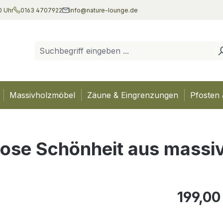
0 Uhr
0163 4707922
info@nature-lounge.de
Massivholzmöbel
Zäune & Eingrenzungen
Pfosten 
itlose Schönheit aus mass
Regulärer Pr
199,00