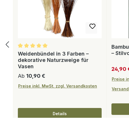
Bambus
– Stilv
Weidenbündel in 3 Farben –
dekorative Naturzweige für
Vasen
Verkauf
24,90
Regulärer Preis:
Ab
10,90 €
Preise i
Preise inkl. MwSt. zzgl. Versandkosten
Versand
Details