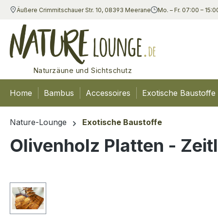
Äußere Crimmitschauer Str. 10, 08393 Meerane
Mo. – Fr. 07:00 – 15:0
m Hauptinhalt springen
Zur Suche springen
Zur Hauptnavigation springen
Naturzäune und Sichtschutz
Home
Bambus
Accessoires
Exotische Baustoffe
Nature-Lounge
Exotische Baustoffe
Olivenholz Platten - Ze
Bildergalerie überspringen