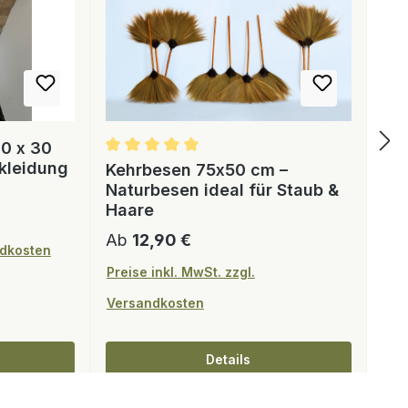
0 x 30
kleidung
Kehrbesen 75x50 cm –
Naturbesen ideal für Staub &
Haare
Regulärer Preis:
Ab
12,90 €
ndkosten
Preise inkl. MwSt. zzgl.
Versandkosten
Details