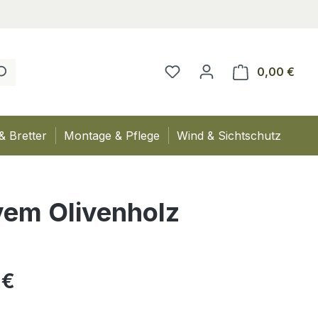
0,00 €
Ware
& Bretter
Montage & Pflege
Wind & Sichtschutz
ivem Olivenholz
eis:
 €