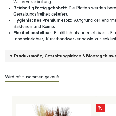
Weiterverarbeitung.
Beidseitig fertig gehobelt:
Die Platten werden berei
Gestaltungsfreiheit geliefert.
Hygienisches Premium-Holz:
Aufgrund der enormen
Bakterien und Keime.
Flexibel bestellbar:
Erhältlich als unersetzbares Ein
Inneneinrichter, Kunsthandwerker sowie zur exklus
▼ Produktmaße, Gestaltungsideen & Montagehinw
Wird oft zusammen gekauft
Produktgalerie überspringen
Rabatt
%