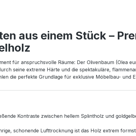
tten aus einem Stück – Pr
elholz
ement für anspruchsvolle Räume: Der Olivenbaum (Olea eur
 durch seine extreme Härte und die spektakuläre, flammena
hlen die perfekte Grundlage für exklusive Möbelbau- und E
eßende Kontraste zwischen hellem Splintholz und goldgelb
rige, schonende Lufttrocknung ist das Holz extrem formstab