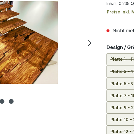
Inhalt:
0.235 
Preise inkl.
Nicht meh
Design / G
Platte 1 - 
Platte 3 -
Platte 5 -
Platte 7 - 
Platte 9 -
Platte 10 
Platte 12 -