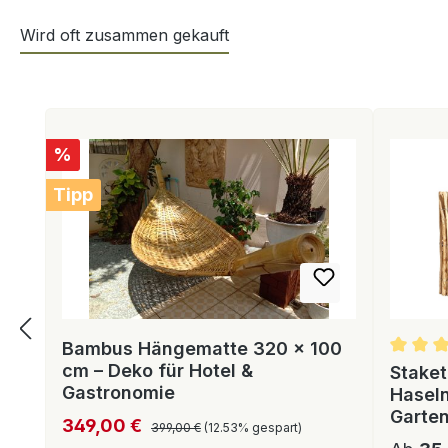
Wird oft zusammen gekauft
Produktgalerie überspringen
Rabatt
%
Tipp
Bambus Hängematte 320 × 100
cm – Deko für Hotel &
Staket
Gastronomie
Hasel
Garte
Regulärer Preis:
Verkaufspreis:
349,00 €
399,00 €
(12.53% gespart)