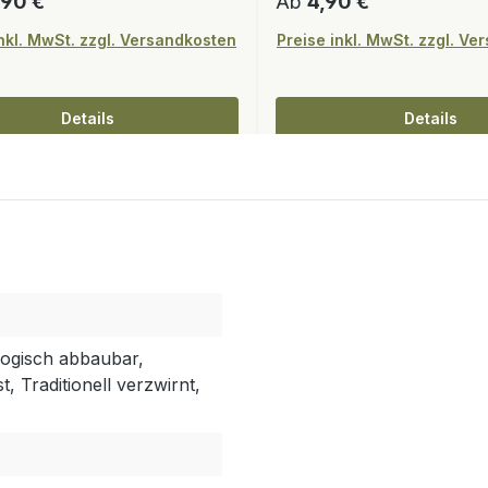
er Preis:
Regulärer Preis:
,90 €
Ab
4,90 €
inkl. MwSt. zzgl. Versandkosten
Preise inkl. MwSt. zzgl. V
Details
Details
logisch abbaubar,
, Traditionell verzwirnt,