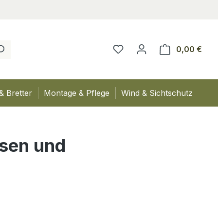
0,00 €
Ware
& Bretter
Montage & Pflege
Wind & Sichtschutz
ssen und
eis: