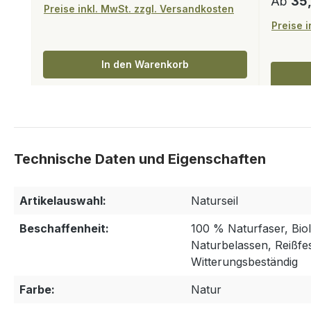
Regulär
Ab
35
Preise inkl. MwSt. zzgl. Versandkosten
Preise 
In den Warenkorb
Artikelauswahl:
Naturseil
Beschaffenheit:
100 % Naturfaser, Bio
Naturbelassen, Reißfest
Witterungsbeständig
Farbe:
Natur