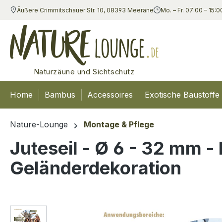
Äußere Crimmitschauer Str. 10, 08393 Meerane
Mo. – Fr. 07:00 – 15:0
m Hauptinhalt springen
Zur Suche springen
Zur Hauptnavigation springen
Naturzäune und Sichtschutz
Home
Bambus
Accessoires
Exotische Baustoffe
Nature-Lounge
Montage & Pflege
Juteseil - Ø 6 - 32 mm -
Geländerdekoration
Bildergalerie überspringen