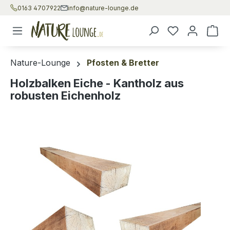
0163 4707922
info@nature-lounge.de
Zum Hauptinhalt springen
War
Nature-Lounge
Pfosten & Bretter
Holzbalken Eiche - Kantholz aus
robusten Eichenholz
Bildergalerie überspringen