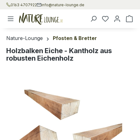
0163 4707922
info@nature-lounge.de
Zum Hauptinhalt springen
War
Nature-Lounge
Pfosten & Bretter
Holzbalken Eiche - Kantholz aus
robusten Eichenholz
Bildergalerie überspringen